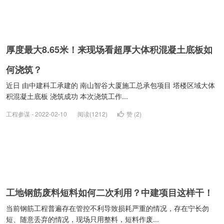
厚度最大8.65米！来现场看超厚大体积混凝土底板如
何浇筑？
近日 由中建科工承建的 南山智谷大厦施工总承包项目 塔楼区域大体
积混凝土底板 浇筑成功 本次浇筑工作...
工程参谋 - 2022-02-10
阅读(1212)
赞 (
2
)
工地钢筋废料短料如何二次利用？中建项目这样干！
当前钢筋工程普遍存在管控不利导致损耗严重的情况，存在宁长勿
短、随意丢弃的情况，现场只用整料，短料作废...