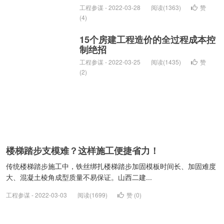
工程参谋 - 2022-03-28
阅读(1363)
赞
(
4
)
15个房建工程造价的全过程成本控
制绝招
工程参谋 - 2022-03-25
阅读(1435)
赞
(
2
)
楼梯踏步支模难？这样施工便捷省力！
传统楼梯踏步施工中，铁丝绑扎楼梯踏步加固模板时间长、加固难度
大、混凝土棱角成型质量不易保证。山西二建...
工程参谋 - 2022-03-03
阅读(1699)
赞 (
0
)