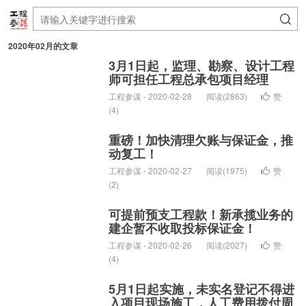
2020年02月的文章
3月1日起，监理、勘察、设计工程
师可担任工程总承包项目经理
工程参谋 - 2020-02-28
阅读(2863)
赞
(
4
)
重磅！加快清理欠账与保证金，推
动复工！
工程参谋 - 2020-02-27
阅读(1975)
赞
(
2
)
可提前预支工程款！新承揽业务的
建企暂不收取投标保证金！
工程参谋 - 2020-02-26
阅读(2027)
赞
(
4
)
5月1日起实施，未实名登记不得进
入项目现场施工，人工费用拨付周