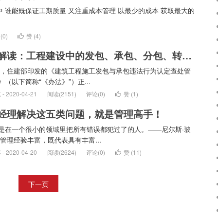
 谁能既保证工期质量 又注重成本管理 以最少的成本 获取最大的
(0)
赞 (
4
)
政策解读：工程建设中的发包、承包、分包、转包、内包、挂靠
9年，住建部印发的《建筑工程施工发包与承包违法行为认定查处管
》（以下简称“《办法》”）正...
 2020-04-21
阅读(2151)
评论(0)
赞 (
1
)
经理解决这五类问题，就是管理高手！
是在一个很小的领域里把所有错误都犯过了的人。——尼尔斯·玻
目管理经验丰富，既代表具有丰富...
 2020-04-20
阅读(2624)
评论(0)
赞 (
11
)
下一页