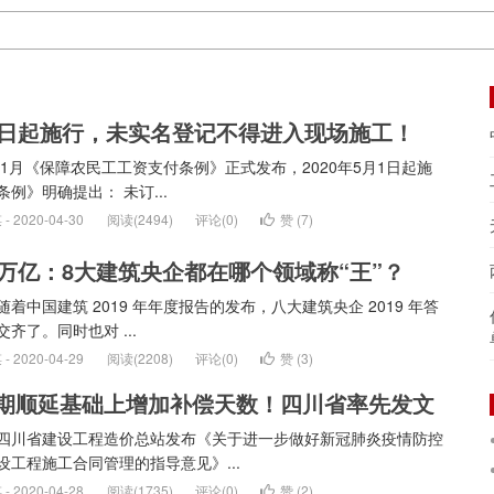
1日起施行，未实名登记不得进入现场施工！
0年1月《保障农民工工资支付条例》正式发布，2020年5月1日起施
条例》明确提出： 未订...
 2020-04-30
阅读(2494)
评论(0)
赞 (
7
)
0万亿：8大建筑央企都在哪个领域称“王”？
随着中国建筑 2019 年年度报告的发布，八大建筑央企 2019 年答
齐了。同时也对 ...
 2020-04-29
阅读(2208)
评论(0)
赞 (
3
)
期顺延基础上增加补偿天数！四川省率先发文
四川省建设工程造价总站发布《关于进一步做好新冠肺炎疫情防控
设工程施工合同管理的指导意见》...
 2020-04-28
阅读(1735)
评论(0)
赞 (
2
)