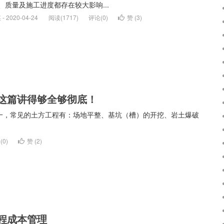
、质量及施工进度都存在较大影响...
 2020-04-24
阅读(1717)
评论(0)
赞 (
3
)
这篇讲得够全够彻底！
一，常见的土方工程有：场地平整、基坑（槽）的开挖、岩土爆破
(0)
赞 (
2
)
程成本管理