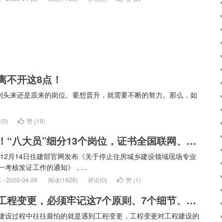
离不开这8点！
到头来还是原来的岗位。要想晋升，就需要不断的努力。那么，如
(0)
赞 (
19
)
重磅！“八大员”细分13个岗位，证书全国联网、全国通用
8年12月14日住建部官网发布《关于停止住房城乡建设领域现场专业
一考核发证工作的通知》，...
 2020-04-26
阅读(1628)
评论(0)
赞 (
1
)
遇到工程变更，必须牢记这7个原则、7个细节、2种程序！
建设过程中往往最怕的就是遇到工程变更，工程变更对工程建设的