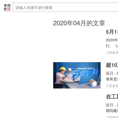
2020年04月的文章
5月
202
行。《
工程参谋 -
超1
近日，
卷算是交
工程参谋 -
在工
近日，
期间建
工程参谋 -