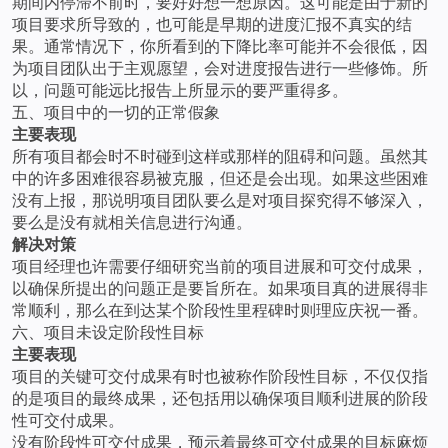
期间内停滞不前时，要好好想一想原因。这可能是由于新的
项目要求所导致的，也可能是早期的进度汇报不真实的结
果。通常情况下，你所看到的下降比率可能并不会很低，因
为项目团队出于主观愿望，会对进度报告进行一些修饰。所
以，问题可能远比报告上所显示的要严重得多。
五、项目中的一切的正常假象
主要表现
所有项目都会时不时碰到这样或那样的阻碍和问题。虽然其
中的许多困难很容易被克服，但还是会出现。如果这些困难
没有上报，那说明项目团队要么是对项目探究得不够深入，
要么是没有就相关信息进行沟通。
解决对策
项目经理也许需要仔细研究当前的项目进展和可交付成果，
以确保所提出的问题正是要旨所在。如果项目真的进展得非
常顺利，那么在到达某个阶段性里程碑时则理应庆祝一番。
六、项目未设定阶段性目标
主要表现
项目的关键可交付成果有时也被称作阶段性目标，不仅仅指
的是项目的最终成果，还包括用以确保项目顺利进展的阶段
性可交付成果。
没有阶段性可交付成果，预示着最终可交付成果的目标麻烦