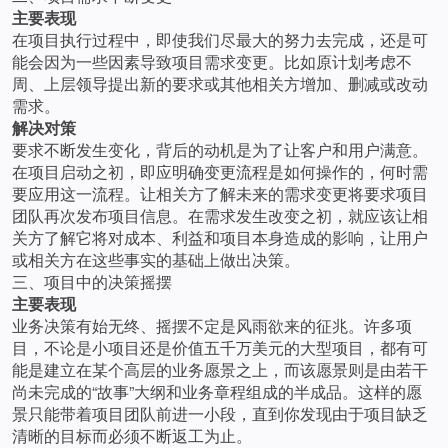
主要表现
在项目执行过程中，即使我们尽最大的努力去完成，还是可
能会因为一些因素导致项目需求变更。比如原计划考虑不
周、上层领导提出新的要求或其他相关方增加、删减或改动
需求。
解决对策
要求不断发生变化，背后的动机是为了让客户和用户满意。
在项目启动之初，即应明确变更流程是如何操作的，何时需
要应用这一流程。让相关方了解未来的需求变更将要求项目
团队再次发布项目信息。在需求发生改变之初，就应该让相
关方了解它将对成本、利益和项目本身造成的影响，让用户
或相关方在这些事实的基础上做出决策。
三、项目中的决策摇摆
主要表现
业务决策有始无终、摇摆不定是风雨欲来的征兆。许多项
目，不论是小项目还是价值五千万美元的大型项目，都有可
能是建立在某个高层的业务愿景之上，而该愿景则是由若干
尚未完成的“故事”大纲和业务章程组成的半成品。这样的愿
景只能带着项目团队前进一小段，直到你发现由于项目缺乏
清晰的目标而必须不断返工为止。