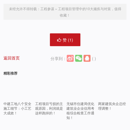
未经允许不得转载：
工程参谋
»
工程项目管理中的10大顽疾与对策，值得
收藏！
赞 (
1
)
返回首页
分享到：
(
)
精彩推荐
中建工地八个安全
工程项目亏损的主
无锡市住建局优化
两家建筑央企总经
施工细节：小工艺
观原因，利润就是
建筑业企业信用考
理调整！
大成效！
这样跑掉的！
核综合检查工作通
知！