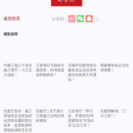
返回首页
分享到：
(
)
精彩推荐
中建工地八个安全
工程项目亏损的主
无锡市住建局优化
两家建筑央企总经
施工细节：小工艺
观原因，利润就是
建筑业企业信用考
理调整！
大成效！
这样跑掉的！
核综合检查工作通
知！
住建厅发布：施工
住建厅 | 关于推行
江苏省厅：即日
住建部解读：“三
现场安全员应知应
工程施工过程结算
起，开展2023年
大工程”！
会清单及履职责任
的通知
度建筑业“百强企
清单，监督检查时
业”认定工作！
将随机抽取安全员